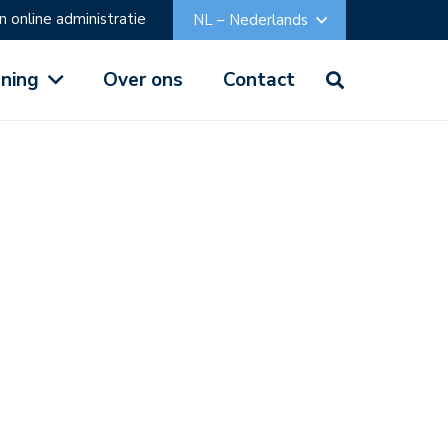
n online administratie
NL – Nederlands
ening
Over ons
Contact