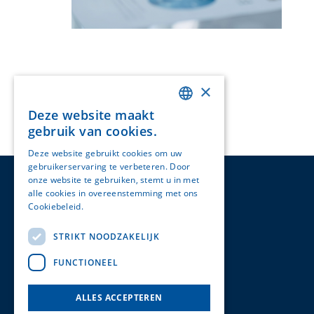
×
Deze website maakt
DUTCH
gebruik van cookies.
ENGLISH
Deze website gebruikt cookies om uw
gebruikerservaring te verbeteren. Door
onze website te gebruiken, stemt u in met
alle cookies in overeenstemming met ons
Cookiebeleid.
Lees verder
Onze contactgegevens
Sint-Servaasklooster 35
STRIKT NOODZAKELIJK
6211TE, Maastricht
FUNCTIONEEL
+31 43 326 05 05
info@westpark.nl
ALLES ACCEPTEREN