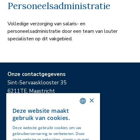
Personeelsadministratie
Volledige verzorging van salaris- en
personeelsadministratie door een team van louter
specialisten op dit vakgebied.
Onze contactgegevens
Sint-Servaasklooster 35
6211TE, Maastricht
×
+31 43 326 05 05
info@westpark.nl
Deze website maakt
DUTCH
gebruik van cookies.
Onze diensten
ENGLISH
Deze website gebruikt cookies om uw
Accountancy & Belastingadvies
gebruikerservaring te verbeteren. Door
onze website te gebruiken, stemt u in met